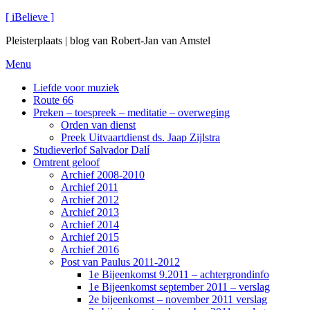
Ga
[ iBelieve ]
naar
Pleisterplaats | blog van Robert-Jan van Amstel
de
inhoud
Menu
Liefde voor muziek
Route 66
Preken – toespreek – meditatie – overweging
Orden van dienst
Preek Uitvaartdienst ds. Jaap Zijlstra
Studieverlof Salvador Dalí
Omtrent geloof
Archief 2008-2010
Archief 2011
Archief 2012
Archief 2013
Archief 2014
Archief 2015
Archief 2016
Post van Paulus 2011-2012
1e Bijeenkomst 9.2011 – achtergrondinfo
1e Bijeenkomst september 2011 – verslag
2e bijeenkomst – november 2011 verslag