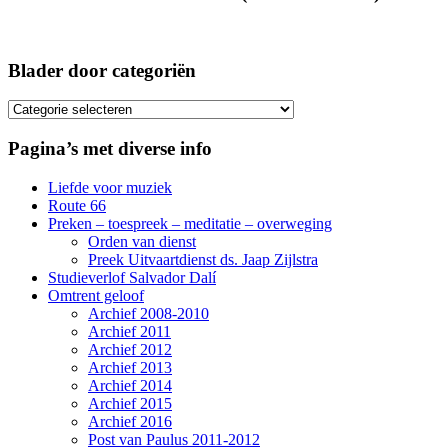
Blader door categoriën
Blader
door
categoriën
Pagina’s met diverse info
Liefde voor muziek
Route 66
Preken – toespreek – meditatie – overweging
Orden van dienst
Preek Uitvaartdienst ds. Jaap Zijlstra
Studieverlof Salvador Dalí
Omtrent geloof
Archief 2008-2010
Archief 2011
Archief 2012
Archief 2013
Archief 2014
Archief 2015
Archief 2016
Post van Paulus 2011-2012