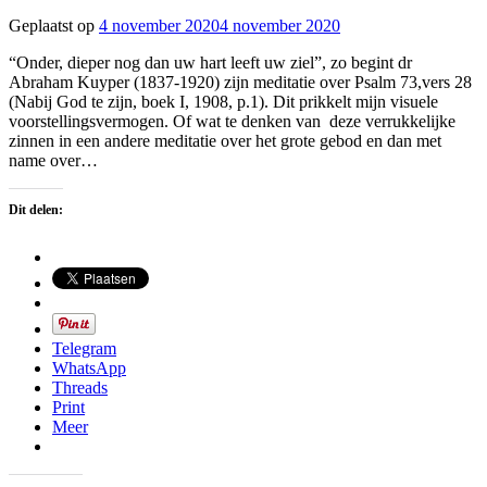
Geplaatst op
4 november 2020
4 november 2020
door
R.J.
“Onder, dieper nog dan uw hart leeft uw ziel”, zo begint dr
van
Abraham Kuyper (1837-1920) zijn meditatie over Psalm 73,vers 28
Amstel
(Nabij God te zijn, boek I, 1908, p.1). Dit prikkelt mijn visuele
voorstellingsvermogen. Of wat te denken van deze verrukkelijke
zinnen in een andere meditatie over het grote gebod en dan met
name over…
Dit delen:
Telegram
WhatsApp
Threads
Print
Meer