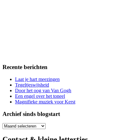
Recente berichten
Laat je hart meezingen
Tegeltjeswijsheid
Door het oog van Van Gogh
Een engel over het toneel
Magnifieke muziek voor Kerst
Archief sinds blogstart
Archief
sinds
blogstart
Contact & kleine lettertjes