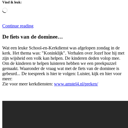
Vind ik leuk:
Aan
het
laden...
Continue reading
De fiets van de dominee…
Wat een leuke School-en-Kerkdienst was afgelopen zondag in de
kerk. Het thema was: "Koninklijk". Verhalen over Jozef hoe hij met
zijn wijsheid een volk kan helpen. De kinderen deden volop mee.
Om de kinderen te helpen luisteren hebben we een preekpuzzel
gemaakt. Waaronder de vraag wat met de fiets van de dominee is
gebeurd... De toespreek is hier te volgen: Luister, kijk en hier voor
meer:
Zie voor meer kerkdiensten:
www.amstel4.nl/preken/