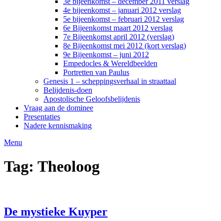
3e bijeenkomst – december 2011 verslag
4e bijeenkomst – januari 2012 verslag
5e bijeenkomst – februari 2012 verslag
6e Bijeenkomst maart 2012 verslag
7e Bijeenkomst april 2012 (verslag)
8e Bijeenkomst mei 2012 (kort verslag)
9e Bijeenkomst – juni 2012
Empedocles & Wereldbeelden
Portretten van Paulus
Genesis 1 – scheppingsverhaal in straattaal
Belijdenis-doen
Apostolische Geloofsbelijdenis
Vraag aan de dominee
Presentaties
Nadere kennismaking
Menu
Tag:
Theoloog
De mystieke Kuyper