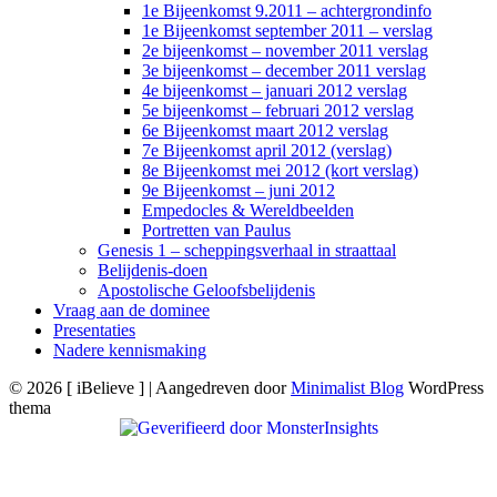
1e Bijeenkomst 9.2011 – achtergrondinfo
1e Bijeenkomst september 2011 – verslag
2e bijeenkomst – november 2011 verslag
3e bijeenkomst – december 2011 verslag
4e bijeenkomst – januari 2012 verslag
5e bijeenkomst – februari 2012 verslag
6e Bijeenkomst maart 2012 verslag
7e Bijeenkomst april 2012 (verslag)
8e Bijeenkomst mei 2012 (kort verslag)
9e Bijeenkomst – juni 2012
Empedocles & Wereldbeelden
Portretten van Paulus
Genesis 1 – scheppingsverhaal in straattaal
Belijdenis-doen
Apostolische Geloofsbelijdenis
Vraag aan de dominee
Presentaties
Nadere kennismaking
© 2026 [ iBelieve ]
| Aangedreven door
Minimalist Blog
WordPress
thema