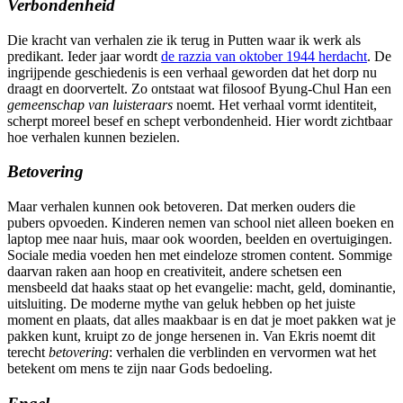
Verbondenheid
Die kracht van verhalen zie ik terug in Putten waar ik werk als
predikant. Ieder jaar wordt
de razzia van oktober 1944 herdacht
. De
ingrijpende geschiedenis is een verhaal geworden dat het dorp nu
draagt en doorvertelt. Zo ontstaat wat filosoof Byung-Chul Han een
gemeenschap van luisteraars
noemt. Het verhaal vormt identiteit,
scherpt moreel besef en schept verbondenheid. Hier wordt zichtbaar
hoe verhalen kunnen bezielen.
Betovering
Maar verhalen kunnen ook betoveren. Dat merken ouders die
pubers opvoeden. Kinderen nemen van school niet alleen boeken en
laptop mee naar huis, maar ook woorden, beelden en overtuigingen.
Sociale media voeden hen met eindeloze stromen content. Sommige
daarvan raken aan hoop en creativiteit, andere schetsen een
mensbeeld dat haaks staat op het evangelie: macht, geld, dominantie,
uitsluiting. De moderne mythe van geluk hebben op het juiste
moment en plaats, dat alles maakbaar is en dat je moet pakken wat je
pakken kunt, kruipt zo de jonge hersenen in. Van Ekris noemt dit
terecht
betovering
: verhalen die verblinden en vervormen wat het
betekent om mens te zijn naar Gods bedoeling.