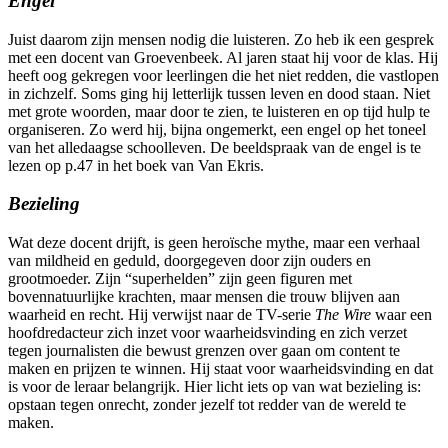
Engel
Juist daarom zijn mensen nodig die luisteren. Zo heb ik een gesprek
met een docent van Groevenbeek. Al jaren staat hij voor de klas. Hij
heeft oog gekregen voor leerlingen die het niet redden, die vastlopen
in zichzelf. Soms ging hij letterlijk tussen leven en dood staan. Niet
met grote woorden, maar door te zien, te luisteren en op tijd hulp te
organiseren. Zo werd hij, bijna ongemerkt, een engel op het toneel
van het alledaagse schoolleven. De beeldspraak van de engel is te
lezen op p.47 in het boek van Van Ekris.
Bezieling
Wat deze docent drijft, is geen heroïsche mythe, maar een verhaal
van mildheid en geduld, doorgegeven door zijn ouders en
grootmoeder. Zijn “superhelden” zijn geen figuren met
bovennatuurlijke krachten, maar mensen die trouw blijven aan
waarheid en recht. Hij verwijst naar de TV-serie
The Wire
waar een
hoofdredacteur zich inzet voor waarheidsvinding en zich verzet
tegen journalisten die bewust grenzen over gaan om content te
maken en prijzen te winnen. Hij staat voor waarheidsvinding en dat
is voor de leraar belangrijk. Hier licht iets op van wat bezieling is:
opstaan tegen onrecht, zonder jezelf tot redder van de wereld te
maken.