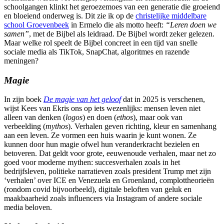
schoolgangen klinkt het geroezemoes van een generatie die groeiend
en bloeiend onderweg is. Dit zie ik op de
christelijke middelbare
school Groevenbeek
in Ermelo die als motto heeft:
“Leren doen we
samen”
, met de Bijbel als leidraad. De Bijbel wordt zeker gelezen.
Maar welke rol speelt de Bijbel concreet in een tijd van snelle
sociale media als TikTok, SnapChat, algoritmes en razende
meningen?
Magie
In zijn boek
De magie van het geloof
dat in 2025 is verschenen,
wijst Kees van Ekris ons op iets wezenlijks: mensen leven niet
alleen van denken (
logos
) en doen (
ethos
), maar ook van
verbeelding (
mythos
). Verhalen geven richting, kleur en samenhang
aan een leven. Ze vormen een huis waarin je kunt wonen. Ze
kunnen door hun magie ofwel hun veranderkracht bezielen en
betoveren. Dat geldt voor grote, eeuwenoude verhalen, maar net zo
goed voor moderne mythen: succesverhalen zoals in het
bedrijfsleven, politieke narratieven zoals president Trump met zijn
‘verhalen’ over ICE en Venezuela en Groenland, complottheorieën
(rondom covid bijvoorbeeld), digitale beloften van geluk en
maakbaarheid zoals influencers via Instagram of andere sociale
media beloven.