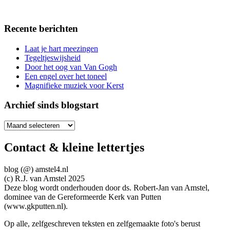
Recente berichten
Laat je hart meezingen
Tegeltjeswijsheid
Door het oog van Van Gogh
Een engel over het toneel
Magnifieke muziek voor Kerst
Archief sinds blogstart
Archief
sinds
blogstart
Contact & kleine lettertjes
blog (@) amstel4.nl
(c) R.J. van Amstel 2025
Deze blog wordt onderhouden door ds. Robert-Jan van Amstel,
dominee van de Gereformeerde Kerk van Putten
(www.gkputten.nl).
Op alle, zelfgeschreven teksten en zelfgemaakte foto's berust