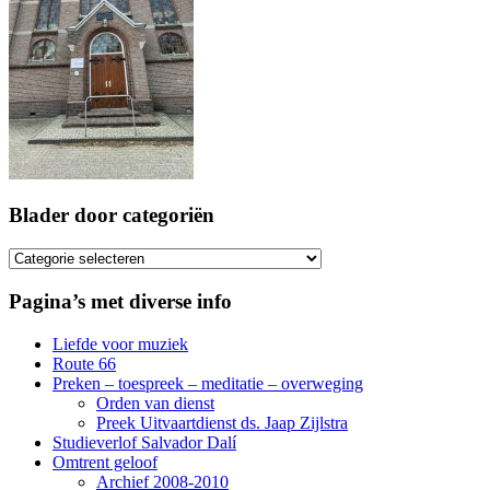
Blader door categoriën
Blader
door
categoriën
Pagina’s met diverse info
Liefde voor muziek
Route 66
Preken – toespreek – meditatie – overweging
Orden van dienst
Preek Uitvaartdienst ds. Jaap Zijlstra
Studieverlof Salvador Dalí
Omtrent geloof
Archief 2008-2010