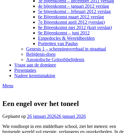
3e bijeenkomst – december 2011 verslag
4e bijeenkomst – januari 2012 verslag
5e bijeenkomst – februari 2012 verslag
6e Bijeenkomst maart 2012 verslag
7e Bijeenkomst april 2012 (verslag)
8e Bijeenkomst mei 2012 (kort verslag)
9e Bijeenkomst – juni 2012
Empedocles & Wereldbeelden
Portretten van Paulus
Genesis 1 – scheppingsverhaal in straattaal
Belijdenis-doen
Apostolische Geloofsbelijdenis
Vraag aan de dominee
Presentaties
Nadere kennismaking
Menu
Een engel over het toneel
Geplaatst op
26 januari 2026
26 januari 2026
door
R.J.
Wie rondloopt in een middelbare school, ziet het meteen: een
van
bruisende wereld vol energie, verlangens en onzekerheden. In de
Amstel