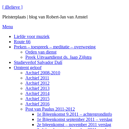
Ga
[ iBelieve ]
naar
Pleisterplaats | blog van Robert-Jan van Amstel
de
inhoud
Menu
Liefde voor muziek
Route 66
Preken – toespreek – meditatie – overweging
Orden van dienst
Preek Uitvaartdienst ds. Jaap Zijlstra
Studieverlof Salvador Dalí
Omtrent geloof
Archief 2008-2010
Archief 2011
Archief 2012
Archief 2013
Archief 2014
Archief 2015
Archief 2016
Post van Paulus 2011-2012
1e Bijeenkomst 9.2011 – achtergrondinfo
1e Bijeenkomst september 2011 – verslag
2e bijeenkomst – november 2011 verslag