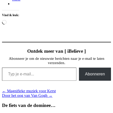
Vind ik leuk:
Aan
het
laden...
Ontdek meer van [ iBelieve ]
Abonneer je om de nieuwste berichten naar je e-mail te laten
verzenden.
Typ je e-mail...
Abonneren
Bericht
← Magnifieke muziek voor Kerst
Door het oog van Van Gogh →
navigatie
De fiets van de dominee…