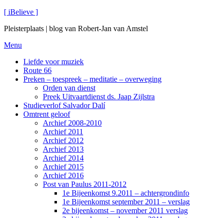
Ga
[ iBelieve ]
naar
Pleisterplaats | blog van Robert-Jan van Amstel
de
inhoud
Menu
Liefde voor muziek
Route 66
Preken – toespreek – meditatie – overweging
Orden van dienst
Preek Uitvaartdienst ds. Jaap Zijlstra
Studieverlof Salvador Dalí
Omtrent geloof
Archief 2008-2010
Archief 2011
Archief 2012
Archief 2013
Archief 2014
Archief 2015
Archief 2016
Post van Paulus 2011-2012
1e Bijeenkomst 9.2011 – achtergrondinfo
1e Bijeenkomst september 2011 – verslag
2e bijeenkomst – november 2011 verslag