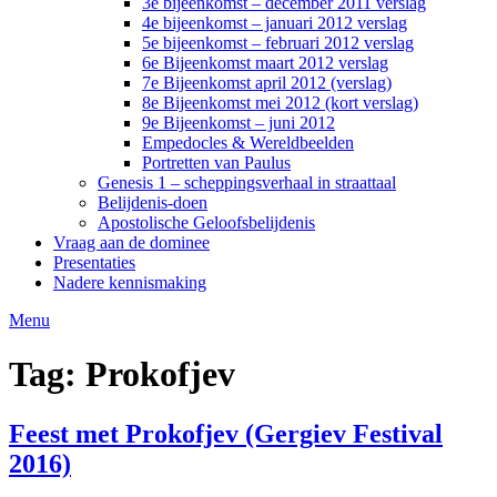
3e bijeenkomst – december 2011 verslag
4e bijeenkomst – januari 2012 verslag
5e bijeenkomst – februari 2012 verslag
6e Bijeenkomst maart 2012 verslag
7e Bijeenkomst april 2012 (verslag)
8e Bijeenkomst mei 2012 (kort verslag)
9e Bijeenkomst – juni 2012
Empedocles & Wereldbeelden
Portretten van Paulus
Genesis 1 – scheppingsverhaal in straattaal
Belijdenis-doen
Apostolische Geloofsbelijdenis
Vraag aan de dominee
Presentaties
Nadere kennismaking
Menu
Tag:
Prokofjev
Feest met Prokofjev (Gergiev Festival
2016)