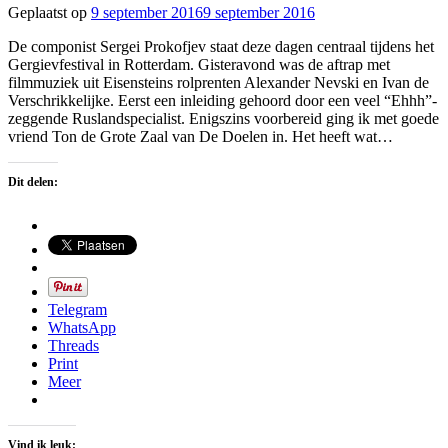
Geplaatst op
9 september 2016
9 september 2016
door
R.J.
De componist Sergei Prokofjev staat deze dagen centraal tijdens het
van
Gergievfestival in Rotterdam. Gisteravond was de aftrap met
Amstel
filmmuziek uit Eisensteins rolprenten Alexander Nevski en Ivan de
Verschrikkelijke. Eerst een inleiding gehoord door een veel “Ehhh”-
zeggende Ruslandspecialist. Enigszins voorbereid ging ik met goede
vriend Ton de Grote Zaal van De Doelen in. Het heeft wat…
Dit delen:
Telegram
WhatsApp
Threads
Print
Meer
Vind ik leuk: