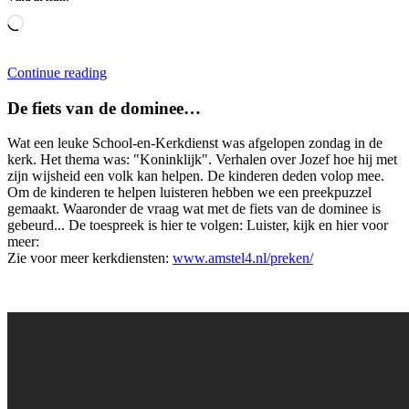
Aan
het
laden...
Continue reading
De fiets van de dominee…
Wat een leuke School-en-Kerkdienst was afgelopen zondag in de
kerk. Het thema was: "Koninklijk". Verhalen over Jozef hoe hij met
zijn wijsheid een volk kan helpen. De kinderen deden volop mee.
Om de kinderen te helpen luisteren hebben we een preekpuzzel
gemaakt. Waaronder de vraag wat met de fiets van de dominee is
gebeurd... De toespreek is hier te volgen: Luister, kijk en hier voor
meer:
Zie voor meer kerkdiensten:
www.amstel4.nl/preken/