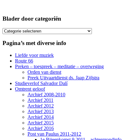
Blader door categoriën
Blader
door
categoriën
Pagina’s met diverse info
Liefde voor muziek
Route 66
Preken – toespreek – meditatie – overweging
Orden van dienst
Preek Uitvaartdienst ds. Jaap Zijlstra
Studieverlof Salvador Dalí
Omtrent geloof
Archief 2008-2010
Archief 2011
Archief 2012
Archief 2013
Archief 2014
Archief 2015
Archief 2016
Post van Paulus 2011-2012
1e Bijeenkomst 9.2011 – achtergrondinfo