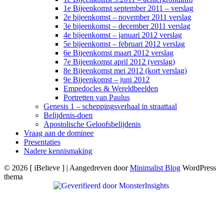
1e Bijeenkomst september 2011 – verslag
2e bijeenkomst – november 2011 verslag
3e bijeenkomst – december 2011 verslag
4e bijeenkomst – januari 2012 verslag
5e bijeenkomst – februari 2012 verslag
6e Bijeenkomst maart 2012 verslag
7e Bijeenkomst april 2012 (verslag)
8e Bijeenkomst mei 2012 (kort verslag)
9e Bijeenkomst – juni 2012
Empedocles & Wereldbeelden
Portretten van Paulus
Genesis 1 – scheppingsverhaal in straattaal
Belijdenis-doen
Apostolische Geloofsbelijdenis
Vraag aan de dominee
Presentaties
Nadere kennismaking
© 2026 [ iBelieve ]
| Aangedreven door
Minimalist Blog
WordPress
thema